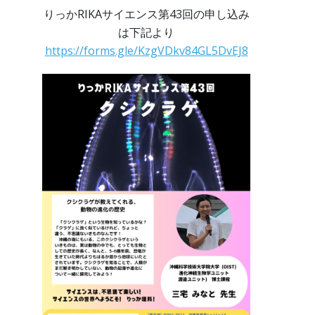
りっかRIKAサイエンス第43回の申し込み
は下記より
https://forms.gle/KzgVDkv84GL5DvEJ8