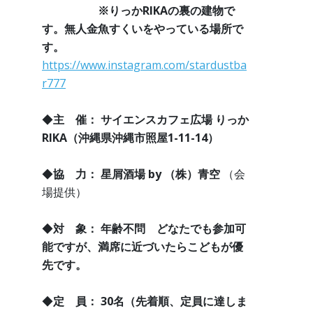
※りっかRIKAの裏の建物で
す。無人金魚すくいをやっている場所で
す。
https://www.instagram.com/stardustba
r777
◆
主 催：
サイエンスカフェ広場 りっか
RIKA（沖縄県沖縄市照屋1-11-14）
◆
協 力：
星屑酒場 by （株）青空
（会
場提供）
◆
対 象： 年齢不問 どなたでも参加可
能ですが、満席に近づいたらこどもが優
先です。
◆
定 員： 30名（先着順、定員に達しま