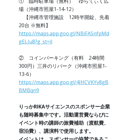
① 臨時駐車場（無料） ゆらてぃく広
場（沖縄市照屋1-14-12）
【沖縄市管理施設 12時半開錠、先着
20台 ※無料】
https://maps.app.goo.gl/NBiFASnfpMd
gELJu8?g_st=il
② コインパーキング（有料 24時間
300円）三井のリパーク（沖縄市照屋1-
13-6）
https://maps.app.goo.gl/4JHCVKYv8gB
BMBqn9
りっかRIKAサイエンスのスポンサー企業
も随時募集中です。活動運営費ならびに
イベント時の講師の旅費補助（渡航費、
宿泊費）、講演料で使用します。
イベントは、スポンサーの協賛であるこ