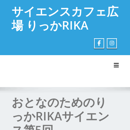
Skip
サイエンスカフェ広
to
content
場 りっかRIKA
Toggl
おとなのためのり
っかRIKAサイエン
ス第5回